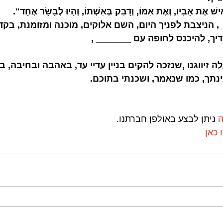
ִישׁ אֶת אָבִיו, וְאֶת אִמּוֹ, וְדָבַק בְּאִשְׁתוֹ, וְהָיוּ לְבָשָׂר אֶחָד".
 , הניצבת לפניך היום, השם אלוקים, מוכנה ומזומנת, בקד
ך, להיכנס לחופה עם _______ , 
לה זיווגנו ,שנזכה להקים בניין עדיי עד, באהבה ובחיבה, ב
תך, כמו שנאמר, ושכנתי בתוכם.
ה
 ניתן לבצע באולפן חברתנו.
 כאן