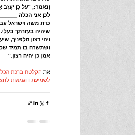
וְנֶאֱמַר:, "עַל כֵּן יַעֲזָב א
לכן אני הכלה ______
כדת משה וישראל עבדי
שיהיה בעזרתך בעלי.
ויהי רצון מלפניך, שיע
ושתשרה בו תמיד שכינ
אמן כן יהיה רצון."
את 
הקלטת ברכת הכל
לשמיעת דוגמאות לחצו